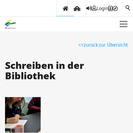
Login
Über Wohlen
zurück zur Übersicht
Politik & Verwaltung
Schreiben in der
Bibliothek
Themen & Services