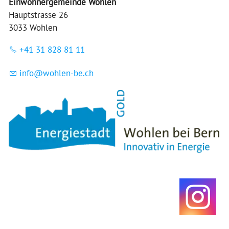
Einwohnergemeinde Wohlen
Hauptstrasse 26
3033 Wohlen
+41 31 828 81 11
nf
w
hl
n-b
ch