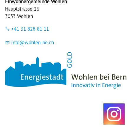
Einwohnergemeinde Wohlen
Hauptstrasse 26
3033 Wohlen
+41 31 828 81 11
nf
w
hl
n-b
ch