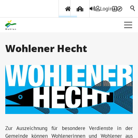
Login
Über Wohlen
Wohlener Hecht
Aktuelles
Amtliche Publikationen
Gemeindeinfo
Wohlener Hecht
Geschichte
Projekte & Beiträge
Ortsplan
Zur Auszeichnung für besondere Verdienste in der
Gemeinde können Wohlenerinnen und Wohlener aus