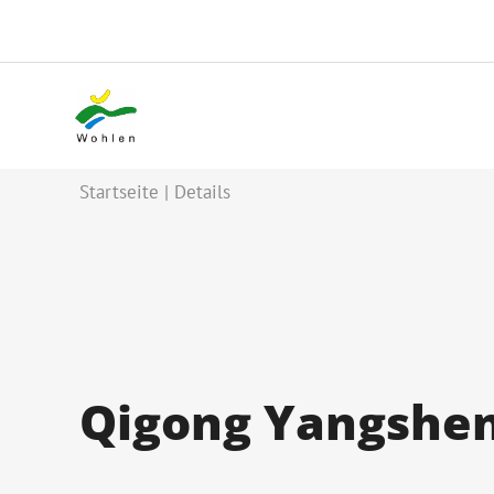
Startseite
Details
Qigong Yangshe