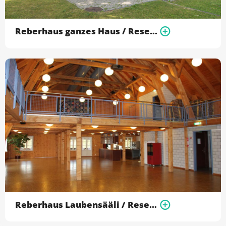
Reberhaus ganzes Haus / Reservation nur auf Anfrage möglich 031/ 829 18 15
Reberhaus Laubensääli / Reservation nur auf Anfrage möglich 031/ 829 18 15