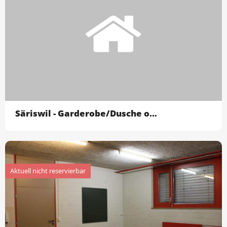
Säriswil - Garderobe/Dusche ohne Turnhallen + Auss