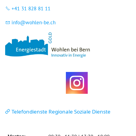
+41 31 828 81 11
nf
w
hl
n-b
ch
Telefondienste Regionale Soziale Dienste