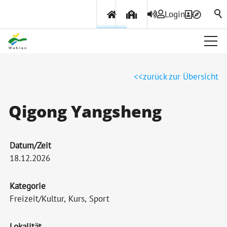
Login
Über Wohlen
zurück zur Übersicht
Politik & Verwaltung
Qigong Yangsheng
Themen & Services
Datum/Zeit
18.12.2026
Kategorie
Freizeit/Kultur, Kurs, Sport
Lokalität