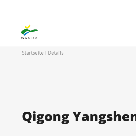
Startseite
Details
Qigong Yangshe