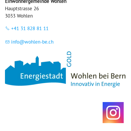
Einwohnergemeinde Wohlen
Hauptstrasse 26
3033 Wohlen
+41 31 828 81 11
nf
w
hl
n-b
ch