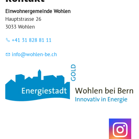
Einwohnergemeinde Wohlen
Hauptstrasse 26
3033 Wohlen
+41 31 828 81 11
nf
w
hl
n-b
ch