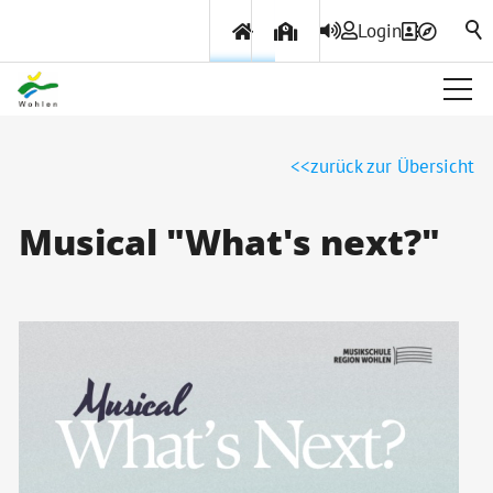
Login
Über Wohlen
zurück zur Übersicht
Politik & Verwaltung
Musical "What's next?"
Themen & Services