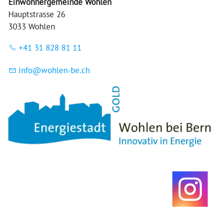
Einwohnergemeinde Wohlen
Hauptstrasse 26
3033 Wohlen
+41 31 828 81 11
nf
w
hl
n-b
ch