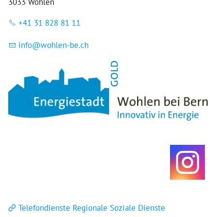
3033 Wohlen
+41 31 828 81 11
nf
w
hl
n-b
ch
Telefondienste Regionale Soziale Dienste