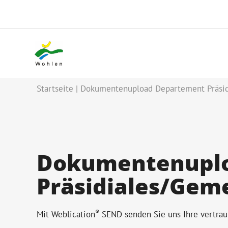
Startseite
Dokumentenupload Departement Präsid
Dokumentenupl
Präsidiales/Gem
®
Mit Weblication
SEND senden Sie uns Ihre vertraul