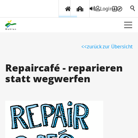
Login
Über Wohlen
zurück zur Übersicht
Politik & Verwaltung
Repaircafé - reparieren
statt wegwerfen
Themen & Services