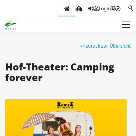
Login
Über Wohlen
zurück zur Übersicht
Politik & Verwaltung
Hof-Theater: Camping
forever
Themen & Services