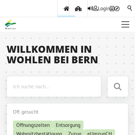
Login
Über Wohlen
WILLKOMMEN IN
WOHLEN BEI BERN
Politik & Verwaltung
Themen & Services
Oft gesucht
Öffnungszeiten
Entsorgung
Wohnsitzbestätigung
Zuzug
eUmzugCH