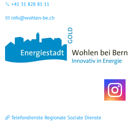
+41 31 828 81 11
nf
w
hl
n-b
ch
Telefondienste Regionale Soziale Dienste