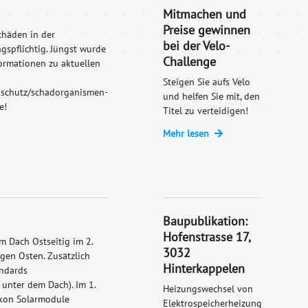
Mitmachen und
Preise gewinnen
chäden in der
bei der Velo-
gspflichtig. Jüngst wurde
Challenge
ormationen zu aktuellen
Steigen Sie aufs Velo
enschutz/schadorganismen-
und helfen Sie mit, den
e!
Titel zu verteidigen!
Mehr lesen
Baupublikation:
Hofenstrasse 17,
m Dach Ostseitig im 2.
3032
gen Osten. Zusätzlich
Hinterkappelen
andards
unter dem Dach). Im 1.
Heizungswechsel von
lkon Solarmodule
Elektrospeicherheizung