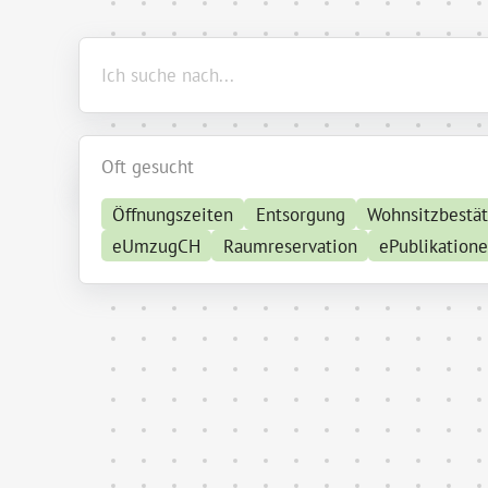
Oft gesucht
Öffnungszeiten
Entsorgung
Wohnsitzbestä
eUmzugCH
Raumreservation
ePublikation