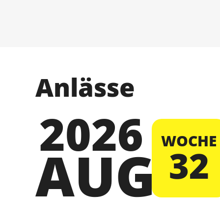
Anlässe
2026
WOCHE
AUG
32