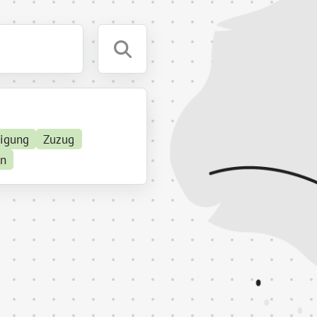
tigung
Zuzug
en