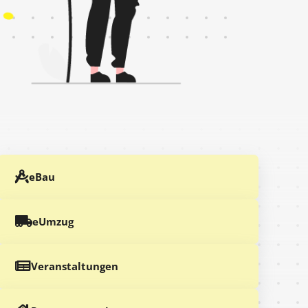
eBau
eUmzug
Veranstaltungen