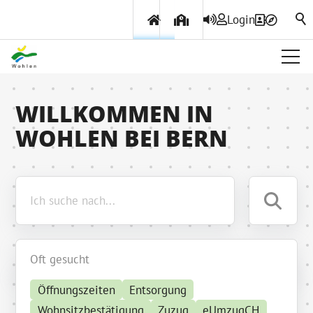
Login
Über Wohlen
WILLKOMMEN IN
WOHLEN BEI BERN
Politik & Verwaltung
Themen & Services
Oft gesucht
Öffnungszeiten
Entsorgung
Wohnsitzbestätigung
Zuzug
eUmzugCH