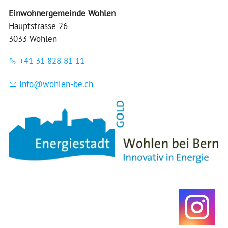
Einwohnergemeinde Wohlen
Hauptstrasse 26
3033 Wohlen
+41 31 828 81 11
nf
w
hl
n-b
ch