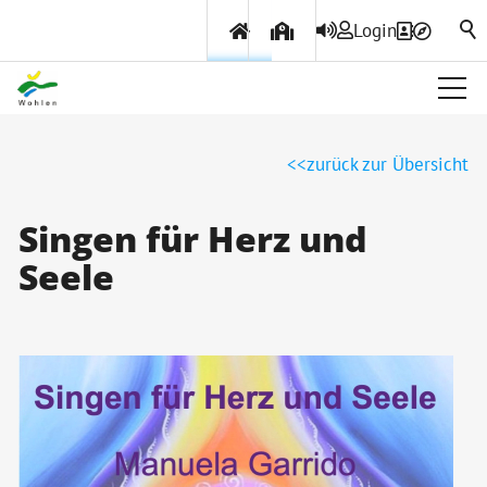
Login
Über Wohlen
zurück zur Übersicht
Politik & Verwaltung
Singen für Herz und
Seele
Themen & Services