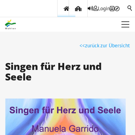
Login
Über Wohlen
zurück zur Übersicht
Politik & Verwaltung
Singen für Herz und
Seele
Themen & Services