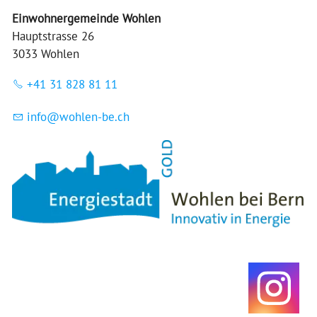
Einwohnergemeinde Wohlen
Hauptstrasse 26
3033 Wohlen
+41 31 828 81 11
nf
w
hl
n-b
ch