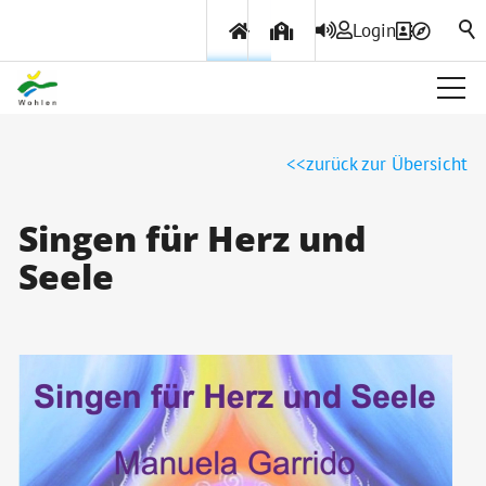
Login
Über Wohlen
zurück zur Übersicht
Politik & Verwaltung
Singen für Herz und
Seele
Themen & Services