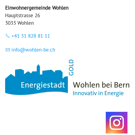
Einwohnergemeinde Wohlen
Hauptstrasse 26
3033 Wohlen
+41 31 828 81 11
nf
w
hl
n-b
ch