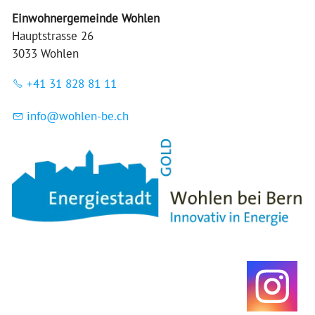
Einwohnergemeinde Wohlen
Hauptstrasse 26
3033 Wohlen
+41 31 828 81 11
nf
w
hl
n-b
ch