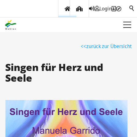
Login
Über Wohlen
zurück zur Übersicht
Politik & Verwaltung
Singen für Herz und
Seele
Themen & Services