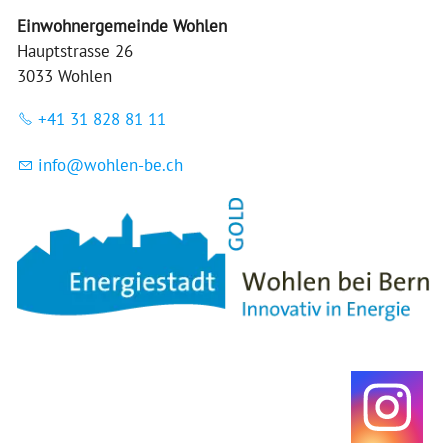
Einwohnergemeinde Wohlen
Hauptstrasse 26
3033 Wohlen
+41 31 828 81 11
nf
w
hl
n-b
ch