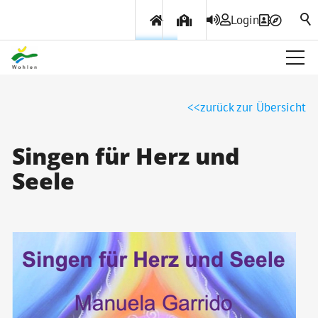
Login
Über Wohlen
zurück zur Übersicht
Politik & Verwaltung
Singen für Herz und
Seele
Themen & Services