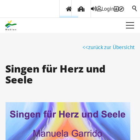
Login
Über Wohlen
zurück zur Übersicht
Politik & Verwaltung
Singen für Herz und
Seele
Themen & Services