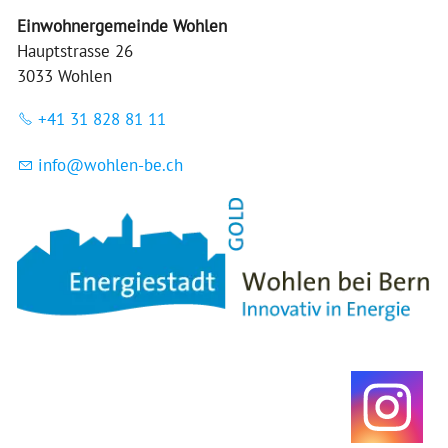
Einwohnergemeinde Wohlen
Hauptstrasse 26
3033 Wohlen
+41 31 828 81 11
nf
w
hl
n-b
ch