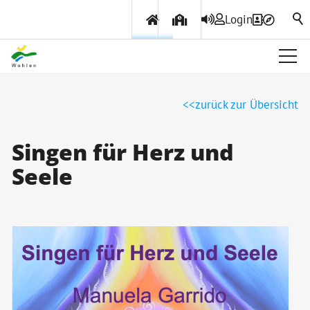
Login
Über Wohlen
zurück zur Übersicht
Politik & Verwaltung
Singen für Herz und
Seele
Themen & Services