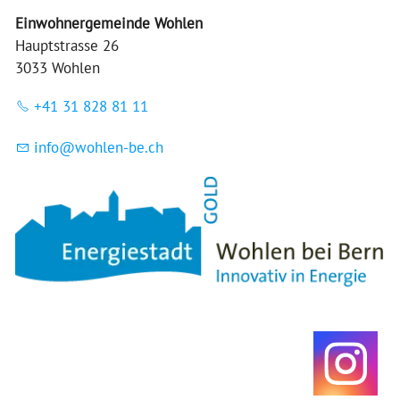
Einwohnergemeinde Wohlen
Hauptstrasse 26
3033 Wohlen
+41 31 828 81 11
nf
w
hl
n-b
ch