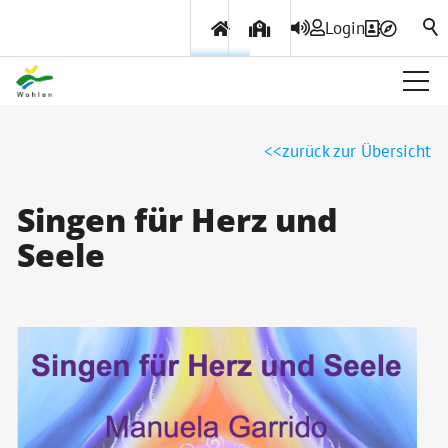
Login
Über Wohlen
zurück zur Übersicht
Politik & Verwaltung
Singen für Herz und
Seele
Themen & Services