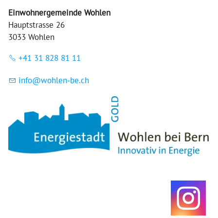
Einwohnergemeinde Wohlen
Hauptstrasse 26
3033 Wohlen
+41 31 828 81 11
nf
w
hl
n-b
ch