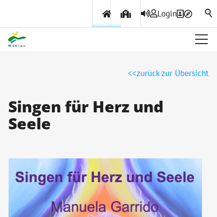
Login
Über Wohlen
zurück zur Übersicht
Politik & Verwaltung
Singen für Herz und
Seele
Themen & Services