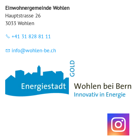
Einwohnergemeinde Wohlen
Hauptstrasse 26
3033 Wohlen
+41 31 828 81 11
nf
w
hl
n-b
ch