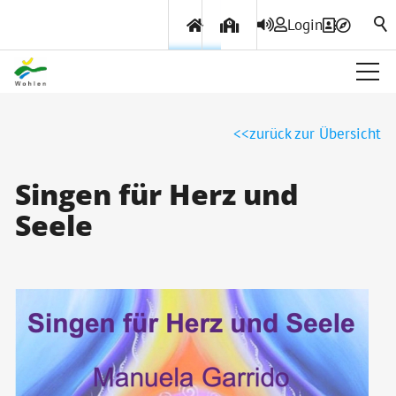
Login
Über Wohlen
zurück zur Übersicht
Politik & Verwaltung
Singen für Herz und
Seele
Themen & Services