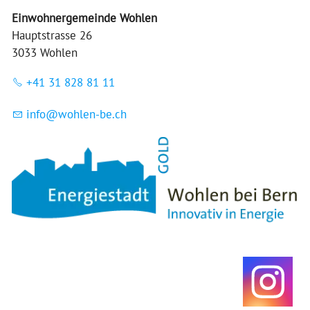
Einwohnergemeinde Wohlen
Hauptstrasse 26
3033 Wohlen
+41 31 828 81 11
nf
w
hl
n-b
ch