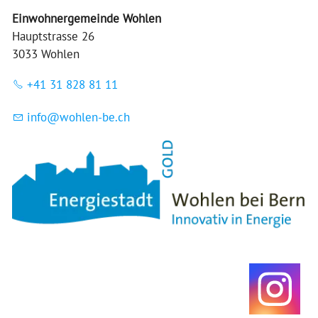
Einwohnergemeinde Wohlen
Hauptstrasse 26
3033 Wohlen
+41 31 828 81 11
nf
w
hl
n-b
ch