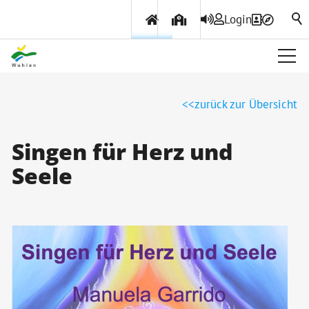
Login
Über Wohlen
zurück zur Übersicht
Politik & Verwaltung
Singen für Herz und
Seele
Themen & Services