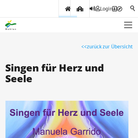
Login
Über Wohlen
zurück zur Übersicht
Politik & Verwaltung
Singen für Herz und
Seele
Themen & Services