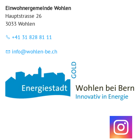
Einwohnergemeinde Wohlen
Hauptstrasse 26
3033 Wohlen
+41 31 828 81 11
nf
w
hl
n-b
ch