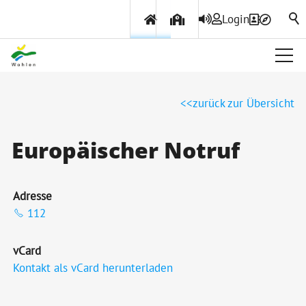
Login
Über Wohlen
zurück zur Übersicht
Politik & Verwaltung
Europäischer Notruf
Themen & Services
Adresse
112
vCard
Kontakt als vCard herunterladen